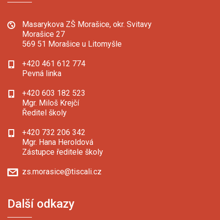
Masarykova ZŠ Morašice, okr. Svitavy
Morašice 27
569 51 Morašice u Litomyšle
+420 461 612 774
Pevná linka
+420 603 182 523
Mgr. Miloš Krejčí
Ředitel školy
+420 732 206 342
Mgr. Hana Heroldová
Zástupce ředitele školy
zs.morasice@tiscali.cz
Další odkazy