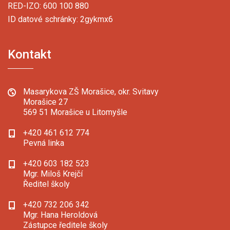
RED-IZO: 600 100 880
ID datové schránky: 2gykmx6
Kontakt
Masarykova ZŠ Morašice, okr. Svitavy
Morašice 27
569 51 Morašice u Litomyšle
+420 461 612 774
Pevná linka
+420 603 182 523
Mgr. Miloš Krejčí
Ředitel školy
+420 732 206 342
Mgr. Hana Heroldová
Zástupce ředitele školy