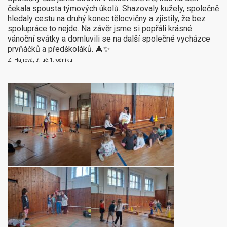
čekala spousta týmových úkolů. Shazovaly kužely, společně
hledaly cestu na druhý konec tělocvičny a zjistily, že bez
spolupráce to nejde. Na závěr jsme si popřáli krásné
vánoční svátky a domluvili se na další společné vycházce
prvňáčků a předškoláků. 🎄✨
Z. Hajrová, tř. uč.1.ročníku