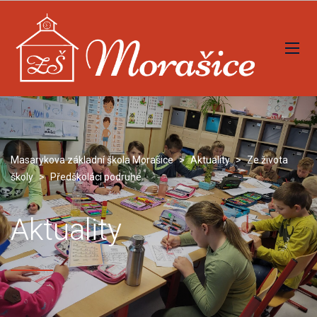
Masarykova základní škola Morašice
>
Aktuality
>
Ze života
školy
>
Předškoláci podruhé
Aktuality