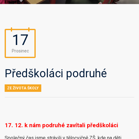
17
Prosinec
Předškoláci podruhé
ZE ŽIVOTA ŠKOLY
17. 12. k nám podruhé zavítali předškoláci
Společný čas jsme strávili v tělocvičně ZŠ, kde na děti